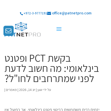
office@patnetpro.com
+972-3-9777191
בקשת PCT ופטנט
בינלאומי: מה חשוב לדעת
לפני שמתרחבים לחו"ל?
על ידי
yair
|
יונ 14, 2026
|
מאמרים
|
יזמים רבים משתמשים בביטוי פטנט בינלאומי, אך בפועל אין