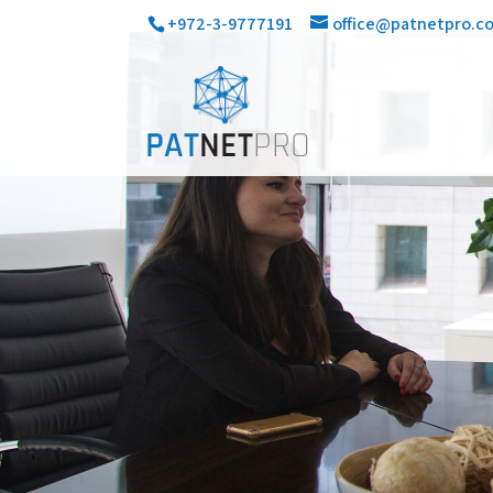
+972-3-9777191
office@patnetpro.c