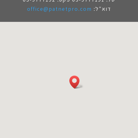
דוא"ל:
office@patnetpro.com