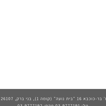
וכבא 16 "בית נועה" (קומה 1), בני ברק, 5126107
טל: 03-9777191 פקס: 03-9777192